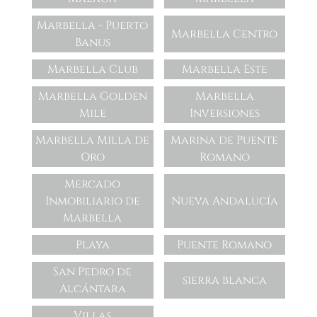
Marbella - Puerto
Marbella Centro
Banus
Marbella Club
Marbella Este
Marbella Golden
Marbella
Mile
Inversiones
Marbella Milla de
Marina de Puente
Oro
Romano
Mercado
Inmobiliario de
Nueva Andalucía
Marbella
Playa
Puente Romano
San Pedro de
sierra blanca
Alcántara
Villas