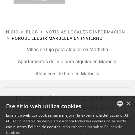
INICIO
BLOG
NOTICIAS LOCALES E INFORMACIÓN
PORQUÉ ELEGIR MARBELLA EN INVIERNO
Villas de lujo para alquilar en Marbella
Apartamentos de lujo para alquilar en Marbella
Alquileres de Lujo en Marbella
DISCRECIÓN CONOCIMIENTO
×
Ese sitio web utiliza cookies
EXPERIENCIA INTEGRIDAD
Este sitio web usa cookies para mejorar la experiencia del usuario. Al
ENGLISH
utilizar nuestro sitio web, usted acepta todas las cookies de acuerdo
con nuestra Política de cookies.
Más información sobre Política de
SPANISH
Cookies