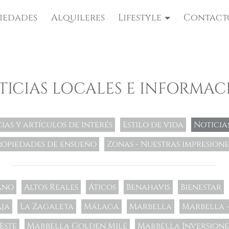
iedades
Alquileres
Lifestyle
Contact
TICIAS LOCALES E INFORMAC
ias y artículos de interés
Estilo de vida
Noticia
ropiedades de ensueño
Zonas - Nuestras impresione
ano
Altos Reales
Áticos
Benahavis
Bienestar
ja
La Zagaleta
Málaga
Marbella
Marbella -
Este
Marbella Golden Mile
Marbella Inversione