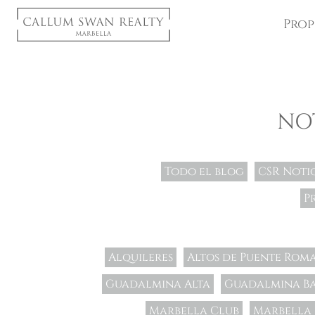
Prop
NO
Todo el blog
CSR Notic
P
Alquileres
Altos de Puente Rom
Guadalmina Alta
Guadalmina Ba
Marbella Club
Marbella 