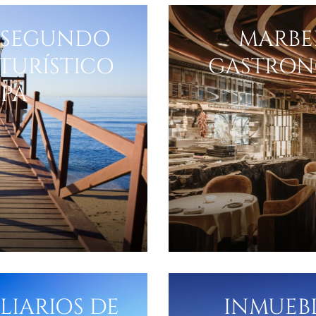
L SEGUNDO
MARBEL
TURÍSTICO
GASTRON
OPA
LIARIOS DE
INMUEBL