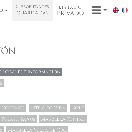
0
propiedades
LISTADO
o
PRIVADO
guardadas
IÓN
s locales e información
s
Colegios
Estilo de vida
Golf
 Puerto Banus
Marbella Centro
s
Marbella Milla de Oro