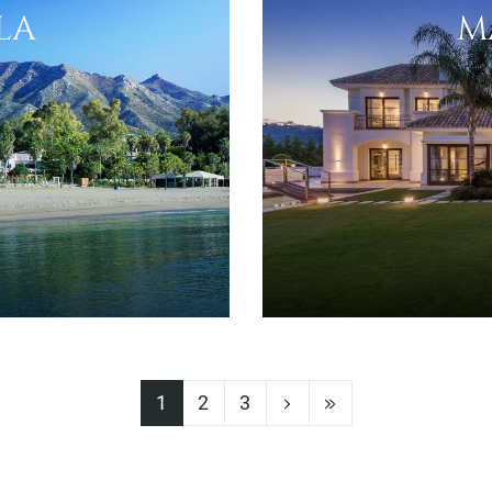
LA
M
1
2
3