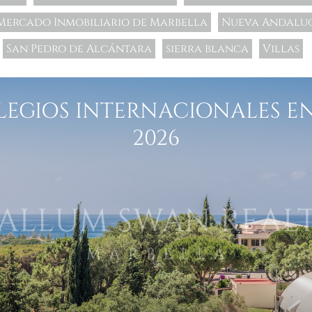
Mercado Inmobiliario de Marbella
Nueva Andalu
San Pedro de Alcántara
sierra blanca
Villas
LEGIOS INTERNACIONALES EN
2026