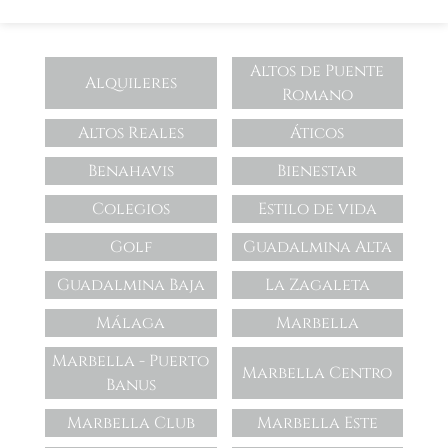
Altos de Puente
Alquileres
Romano
Altos Reales
Áticos
Benahavis
Bienestar
Colegios
Estilo de vida
Golf
Guadalmina Alta
Guadalmina Baja
La Zagaleta
Málaga
Marbella
Marbella - Puerto
Marbella Centro
Banus
Marbella Club
Marbella Este