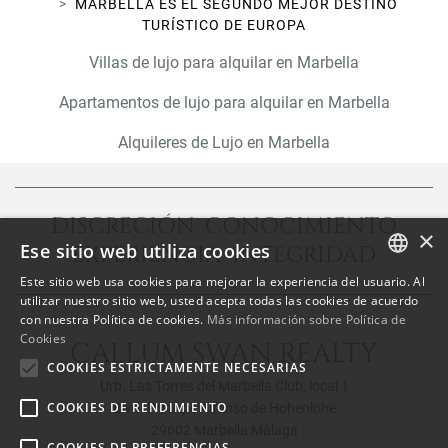
MARBELLA ES EL SEGUNDO MEJOR DESTINO
TURÍSTICO DE EUROPA
Villas de lujo para alquilar en Marbella
Apartamentos de lujo para alquilar en Marbella
Alquileres de Lujo en Marbella
DISCRECIÓN CONOCIMIENTO
×
Ese sitio web utiliza cookies
EXPERIENCIA INTEGRIDAD
Este sitio web usa cookies para mejorar la experiencia del usuario. Al
ENGLISH
utilizar nuestro sitio web, usted acepta todas las cookies de acuerdo
con nuestra Política de cookies.
Más información sobre Política de
SPANISH
Cookies
CALLUM SWAN REALTY
FRENCH
COOKIES ESTRICTAMENTE NECESARIAS
Urb. Las Torres del Marbella Club, local 1
COOKIES DE RENDIMIENTO
Blvd. Principe Alfonso de Hohenlohe
29602 Marbella Málaga
COOKIES DE PREFERENCIAS