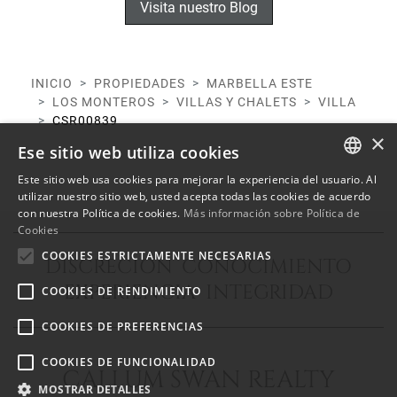
Visita nuestro Blog
INICIO
PROPIEDADES
MARBELLA ESTE
LOS MONTEROS
VILLAS Y CHALETS
VILLA
CSR00839
×
Ese sitio web utiliza cookies
Este sitio web usa cookies para mejorar la experiencia del usuario. Al
ENGLISH
utilizar nuestro sitio web, usted acepta todas las cookies de acuerdo
con nuestra Política de cookies.
Más información sobre Política de
SPANISH
Cookies
FRENCH
COOKIES ESTRICTAMENTE NECESARIAS
DISCRECIÓN CONOCIMIENTO
EXPERIENCIA INTEGRIDAD
COOKIES DE RENDIMIENTO
COOKIES DE PREFERENCIAS
COOKIES DE FUNCIONALIDAD
CALLUM SWAN REALTY
MOSTRAR DETALLES