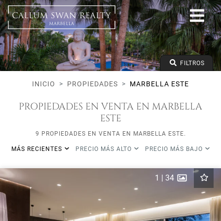
Todos los Lifestyles
Marbella Este
Todas las subareas
Todos los tipos
Precio desde
FILTROS
Precio hasta
Dormitorios mínimos
INICIO
PROPIEDADES
MARBELLA ESTE
PROPIEDADES EN VENTA EN MARBELLA
ESTE
9 PROPIEDADES EN VENTA EN MARBELLA ESTE.
MÁS RECIENTES
PRECIO MÁS ALTO
PRECIO MÁS BAJO
1
|
34