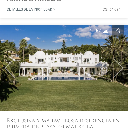
DETALLES DE LA PROPIEDAD
CSR01691
1
|
57
Previous
Next
Exclusiva y maravillosa residencia en
primera de playa en Marbella