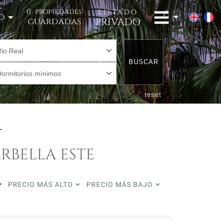
0
propiedades
LISTADO
o
PRIVADO
guardadas
io Real
BUSCAR
Dormitorios mínimos
reset
L
RBELLA ESTE
PRECIO MÁS ALTO
PRECIO MÁS BAJO