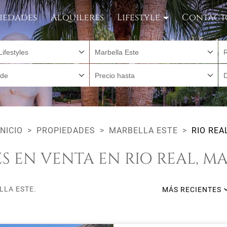
iedades
Alquileres
Lifestyle
Contact
Lifestyles
Marbella Este
R
sde
Precio hasta
INICIO
PROPIEDADES
MARBELLA ESTE
RIO REA
S EN VENTA EN RIO REAL, MA
LLA ESTE.
MÁS RECIENTES