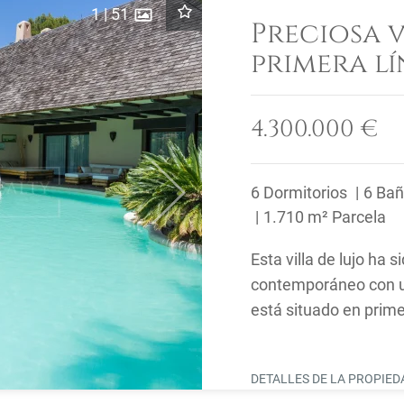
1
|
51
Preciosa v
primera lí
Real
4.300.000 €
6 Dormitorios
6 Ba
Next
1.710 m² Parcela
Esta villa de lujo ha 
contemporáneo con un
está situado en prime
una comunidad privad
DETALLES DE LA PROPIE