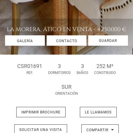
LA MORERA, ÁTICO EN VENTA - 4.250.000 €
GUARDAR
GALERÍA
CONTACTO
CSR01691
3
3
252 M²
REF.
DORMITORIOS
BAÑOS
CONSTRUIDO
SUR
ORIENTACIÓN
IMPRIMIR BROCHURE
LE LLAMAMOS
SOLICITAR UNA VISITA
COMPARTIR