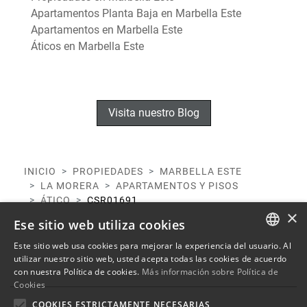
Apartamentos Planta Baja en Marbella Este
Apartamentos en Marbella Este
Áticos en Marbella Este
Visita nuestro Blog
INICIO
PROPIEDADES
MARBELLA ESTE
LA MORERA
APARTAMENTOS Y PISOS
ÁTICO
CSR01691
×
Ese sitio web utiliza cookies
Este sitio web usa cookies para mejorar la experiencia del usuario. Al
ENGLISH
utilizar nuestro sitio web, usted acepta todas las cookies de acuerdo
con nuestra Política de cookies.
Más información sobre Política de
SPANISH
Cookies
FRENCH
COOKIES ESTRICTAMENTE NECESARIAS