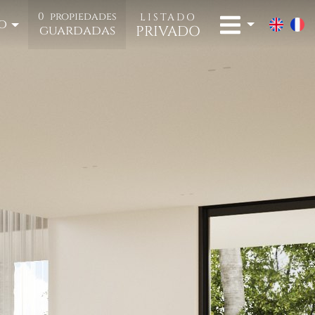
0
propiedades
LISTADO
o
PRIVADO
guardadas