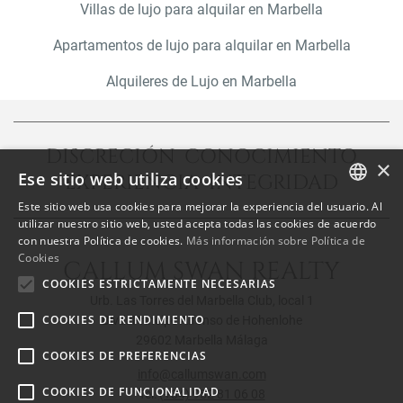
Villas de lujo para alquilar en Marbella
Apartamentos de lujo para alquilar en Marbella
Alquileres de Lujo en Marbella
DISCRECIÓN CONOCIMIENTO
×
Ese sitio web utiliza cookies
EXPERIENCIA INTEGRIDAD
Este sitio web usa cookies para mejorar la experiencia del usuario. Al
ENGLISH
utilizar nuestro sitio web, usted acepta todas las cookies de acuerdo
con nuestra Política de cookies.
Más información sobre Política de
SPANISH
Cookies
CALLUM SWAN REALTY
FRENCH
COOKIES ESTRICTAMENTE NECESARIAS
Urb. Las Torres del Marbella Club, local 1
COOKIES DE RENDIMIENTO
Blvd. Principe Alfonso de Hohenlohe
29602 Marbella Málaga
COOKIES DE PREFERENCIAS
info@callumswan.com
COOKIES DE FUNCIONALIDAD
Tel:
(+34) 952 81 06 08