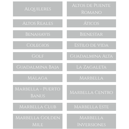
Altos de Puente
Alquileres
Romano
Altos Reales
Áticos
Benahavis
Bienestar
Colegios
Estilo de vida
Golf
Guadalmina Alta
Guadalmina Baja
La Zagaleta
Málaga
Marbella
Marbella - Puerto
Marbella Centro
Banus
Marbella Club
Marbella Este
Marbella Golden
Marbella
Mile
Inversiones