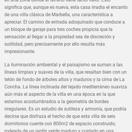
significa que, aunque es nueva, esta casa irradia el encanto
de una villa clásica de Marbella, una característica a
apreciar. El camino de entrada adoquinado que conduce a
un bloque de garaje para tres coches propicia que la
sensación al llegar a la propiedad sea de discreción y
sutilidad, pero precisamente por ello resulta más
impresionante.
La iluminación ambiental y el paisajismo se suman a las
líneas limpias y suaves de la villa, que resaltan bien con un
telón de fondo de árboles altos y maduros y la cima de La
Concha. La línea inclinada del tejado mediterráneo suaviza
aún más el aspecto de la villa en una época en la que
estamos acostumbrados a la geometría de bordes
irregulares. Es un estudio de sutileza y armonía, que podría
decirse que disfraza el hecho de que esta villa de seis
dormitorios cuente con 800m2 de espacio construido,
×
COMPARTIR ESTE ARTÍCULO
rodeada de un jardín verde maduro y cuidado en una