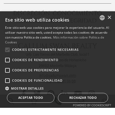
DISCRECIÓN CONOCIMIENTO
×
Ese sitio web utiliza cookies
EXPERIENCIA INTEGRIDAD
Este sitio web usa cookies para mejorar la experiencia del usuario. Al
ENGLISH
utilizar nuestro sitio web, usted acepta todas las cookies de acuerdo
con nuestra Política de cookies.
Más información sobre Política de
SPANISH
Cookies
CALLUM SWAN REALTY
FRENCH
COOKIES ESTRICTAMENTE NECESARIAS
Urb. Las Torres del Marbella Club, local 1
COOKIES DE RENDIMIENTO
Blvd. Principe Alfonso de Hohenlohe
29602 Marbella Málaga
COOKIES DE PREFERENCIAS
info@callumswan.com
COOKIES DE FUNCIONALIDAD
Tel:
(+34) 952 81 06 08
MOSTRAR DETALLES
ACEPTAR TODO
RECHAZAR TODO
POWERED BY COOKIESCRIPT