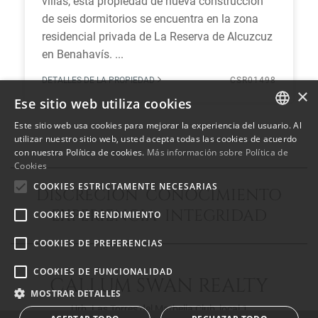
villas, esta propiedad de nueva construcción
de seis dormitorios se encuentra en la zona
residencial privada de La Reserva de Alcuzcuz
en Benahavís. ...
DETALLES DE LA PROPIEDAD
CSR01498
×
Ese sitio web utiliza cookies
Este sitio web usa cookies para mejorar la experiencia del usuario. Al
ENGLISH
utilizar nuestro sitio web, usted acepta todas las cookies de acuerdo
con nuestra Política de cookies.
Más información sobre Política de
SPANISH
Cookies
FRENCH
COOKIES ESTRICTAMENTE NECESARIAS
DISCRECIÓN CONOCIMIENTO
EXPERIENCIA INTEGRIDAD
COOKIES DE RENDIMIENTO
COOKIES DE PREFERENCIAS
COOKIES DE FUNCIONALIDAD
CALLUM SWAN REALTY
MOSTRAR DETALLES
Urb. Las Torres del Marbella Club, local 1