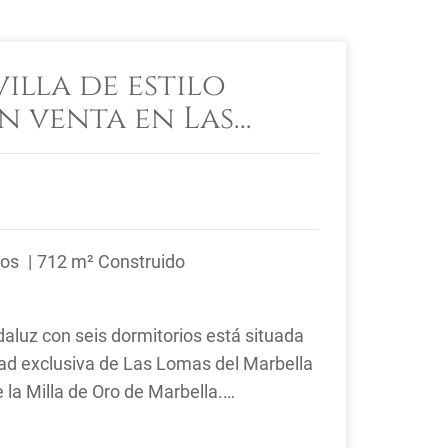
illa de estilo
n venta en Las
 Marbella Club,
Oro
ños
712 m² Construido
ndaluz con seis dormitorios está situada
ad exclusiva de Las Lomas del Marbella
 la Milla de Oro de Marbella.