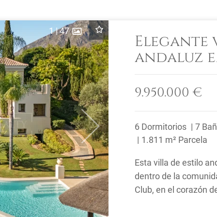
1
|
47
Elegante v
andaluz e
Lomas del
Milla de 
9.950.000 €
6 Dormitorios
7 Ba
Next
1.811 m² Parcela
Esta villa de estilo a
dentro de la comunid
Club, en el corazón de
Disfrutando de una ...