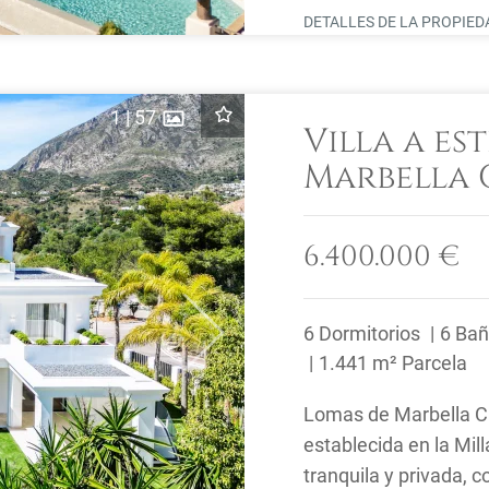
DETALLES DE LA PROPIE
1
|
57
Villa a es
Marbella 
6.400.000 €
6 Dormitorios
6 Ba
Next
1.441 m² Parcela
Lomas de Marbella Cl
establecida en la Mil
tranquila y privada, 