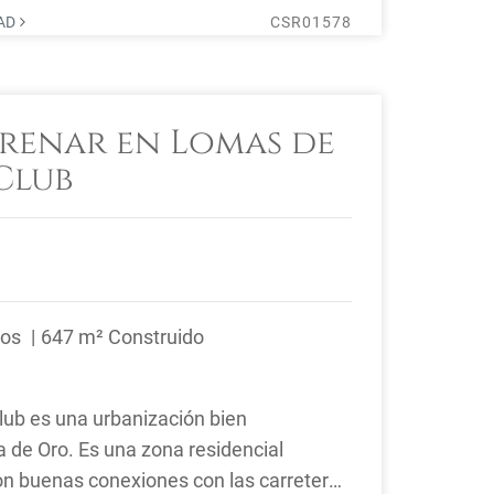
DAD
CSR01578
trenar en Lomas de
Club
ños
647 m² Construido
ub es una urbanización bien
la de Oro. Es una zona residencial
con buenas conexiones con las carreteras