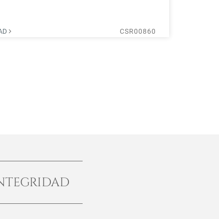
os ...
DAD
CSR00860
NTEGRIDAD