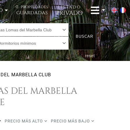
0
propiedades
LISTADO
o
PRIVADO
guardadas
Las Lomas del Marbella Club
BUSCAR
Dormitorios mínimos
reset
 DEL MARBELLA CLUB
AS DEL MARBELLA
E
PRECIO MÁS ALTO
PRECIO MÁS BAJO