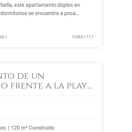
rbella, este apartamento dúplex en
 dormitorios se encuentra a poca
..
DAD
CSR01717
to de un
o frente a la playa
en Marina Puente
illa de Oro
ños
120 m² Construido