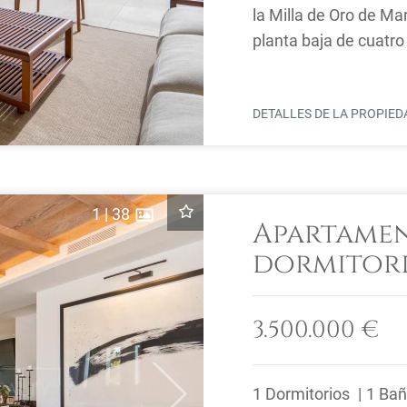
la Milla de Oro de Ma
planta baja de cuatro
distancia de la playa, .
DETALLES DE LA PROPIE
1
|
38
Apartamen
dormitori
en venta 
Romano, M
3.500.000 €
1 Dormitorios
1 Ba
Next