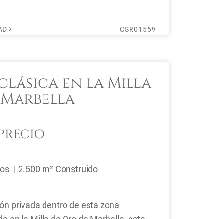
4 ...
DAD
CSR01559
clásica en la Milla
 Marbella
PRECIO
ños
2.500 m² Construido
ión privada dentro de esta zona
da en la Milla de Oro de Marbella, esta