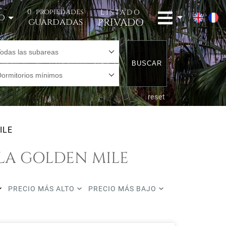
0
propiedades
LISTADO
o
PRIVADO
guardadas
Todas las subareas
BUSCAR
Dormitorios mínimos
reset
ILE
LA GOLDEN MILE
PRECIO MÁS ALTO
PRECIO MÁS BAJO