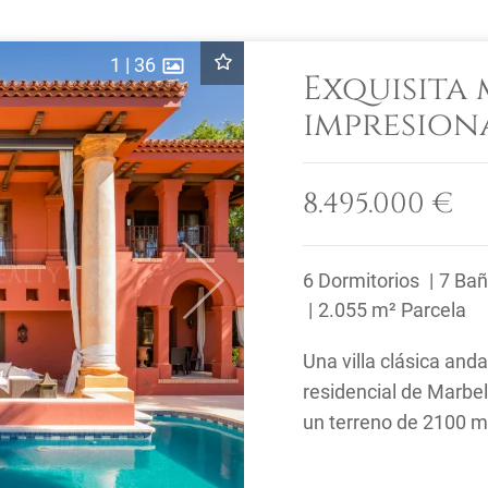
1
|
36
Exquisita
impresiona
Sierra Bl
8.495.000 €
6 Dormitorios
7 Ba
Next
2.055 m² Parcela
Una villa clásica and
residencial de Marbel
un terreno de 2100 m