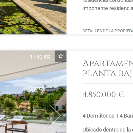
imponente residenci
a 2.500 m2 de alojami
DETALLES DE LA PROPIE
1
|
40
Apartamen
planta ba
dormitori
Marbella,
4.850.000 €
4 Dormitorios
4 Ba
Next
Ubicado dentro de la