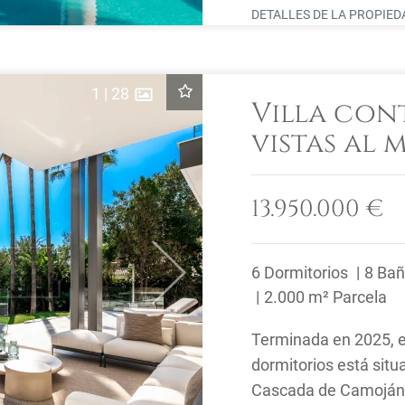
DETALLES DE LA PROPIE
1
|
28
Villa co
vistas al 
Camoján, 
13.950.000 €
6 Dormitorios
8 Ba
Next
2.000 m² Parcela
Terminada en 2025, e
dormitorios está situ
Cascada de Camoján,