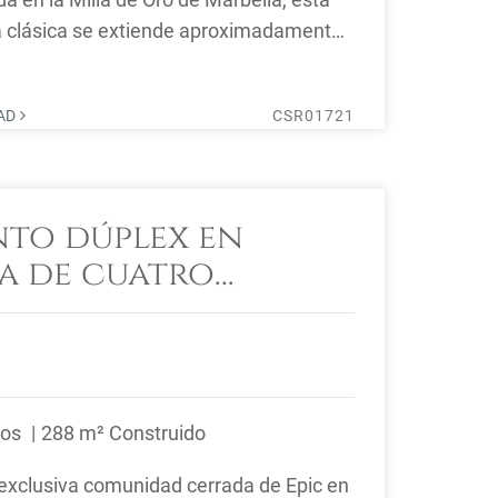
a clásica se extiende aproximadamente
ento, ...
DAD
CSR01721
to dúplex en
ja de cuatro
os en venta en Epic
 Milla de Oro
ños
288 m² Construido
 exclusiva comunidad cerrada de Epic en