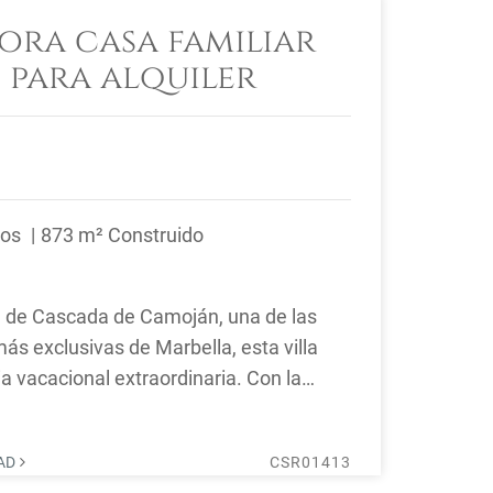
ra casa familiar
 para alquiler
ños
873 m² Construido
n de Cascada de Camoján, una de las
ás exclusivas de Marbella, esta villa
a vacacional extraordinaria. Con la
a ...
DAD
CSR01413