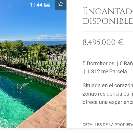
1
|
44
Encantado
disponible
8.495.000 €
5 Dormitorios
6 Ba
Next
1.812 m² Parcela
Situada en el corazó
zonas residenciales m
ofrece una experienci
impresionante montañ
DETALLES DE LA PROPIE