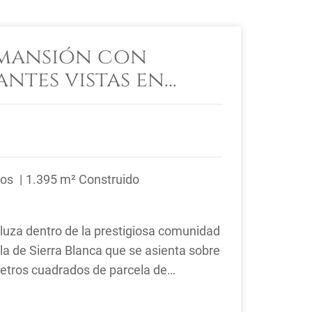
 mansión con
ntes vistas en
anca, Marbella
ños
1.395 m² Construido
aluza dentro de la prestigiosa comunidad
la de Sierra Blanca que se asienta sobre
etros cuadrados de parcela de
primera.Sierra Blanca se ...