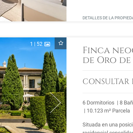
ofrece vigilancia las 2
DETALLES DE LA PROPIE
1
|
52
Finca neo
de Oro de
CONSULTAR 
6 Dormitorios
8 Ba
Next
10.123 m² Parcela
Situada en una posic
residencial consolida