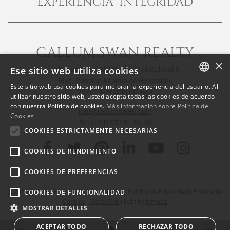
EXPERIENCIA INTEGRIDAD
CALLUM SWAN REALTY
×
Ese sitio web utiliza cookies
Urb. Las Torres del Marbella Club, local 1
Blvd. Principe Alfonso de Hohenlohe
Este sitio web usa cookies para mejorar la experiencia del usuario. Al
29602 Marbella Málaga
ENGLISH
utilizar nuestro sitio web, usted acepta todas las cookies de acuerdo
con nuestra Política de cookies.
Más información sobre Política de
SPANISH
info@callumswan.com
Cookies
Tel:
(+34) 952 81 06 08
FRENCH
COOKIES ESTRICTAMENTE NECESARIAS
COOKIES DE RENDIMIENTO
COOKIES DE PREFERENCIAS
COOKIES DE FUNCIONALIDAD
© 2026
Callum Swan Realty
|
Aviso Legal y Política de Privacidad
|
Política de
Cookies
|
Mapa Web
| built by
inmoba
MOSTRAR DETALLES
ACEPTAR TODO
RECHAZAR TODO