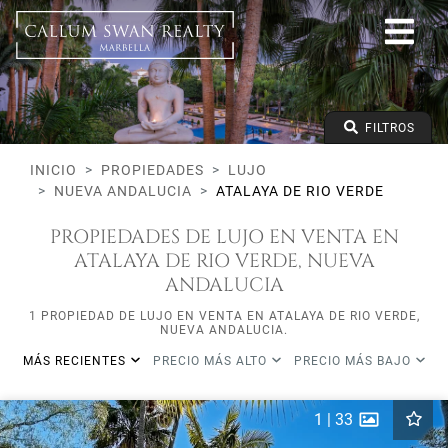
Lujo
Nueva Andalucia
Atalaya de Rio Verde
Todos los tipos
Precio desde
FILTROS
Precio hasta
Dormitorios mínimos
INICIO
PROPIEDADES
LUJO
NUEVA ANDALUCIA
ATALAYA DE RIO VERDE
PROPIEDADES DE LUJO EN VENTA EN
ATALAYA DE RIO VERDE, NUEVA
ANDALUCIA
1 PROPIEDAD DE LUJO EN VENTA EN ATALAYA DE RIO VERDE,
NUEVA ANDALUCIA.
MÁS RECIENTES
PRECIO MÁS ALTO
PRECIO MÁS BAJO
1
|
33