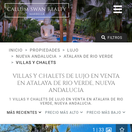
Lujo
Nueva Andalucia
Atalaya de Rio Verde
Villas y Chalets
Precio desde
FILTROS
Precio hasta
Dormitorios mínimos
INICIO
PROPIEDADES
LUJO
NUEVA ANDALUCIA
ATALAYA DE RIO VERDE
VILLAS Y CHALETS
VILLAS Y CHALETS DE LUJO EN VENTA
EN ATALAYA DE RIO VERDE, NUEVA
ANDALUCIA
1 VILLAS Y CHALETS DE LUJO EN VENTA EN ATALAYA DE RIO
VERDE, NUEVA ANDALUCIA.
MÁS RECIENTES
PRECIO MÁS ALTO
PRECIO MÁS BAJO
1
|
33