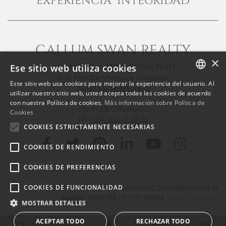
EXPERIENCIA INTEGRIDAD
CALLUM SWAN REALTY
×
Ese sitio web utiliza cookies
Urb. Las Torres del Marbella Club, local 1
Blvd. Principe Alfonso de Hohenlohe
Este sitio web usa cookies para mejorar la experiencia del usuario. Al
29602 Marbella Málaga
ENGLISH
utilizar nuestro sitio web, usted acepta todas las cookies de acuerdo
con nuestra Política de cookies.
Más información sobre Política de
SPANISH
info@callumswan.com
Cookies
Tel:
(+34) 952 81 06 08
FRENCH
COOKIES ESTRICTAMENTE NECESARIAS
COOKIES DE RENDIMIENTO
COOKIES DE PREFERENCIAS
COOKIES DE FUNCIONALIDAD
© 2026
Callum Swan Realty
|
Aviso Legal y Política de Privacidad
|
Política de
Cookies
|
Mapa Web
| built by
inmoba
MOSTRAR DETALLES
ACEPTAR TODO
RECHAZAR TODO