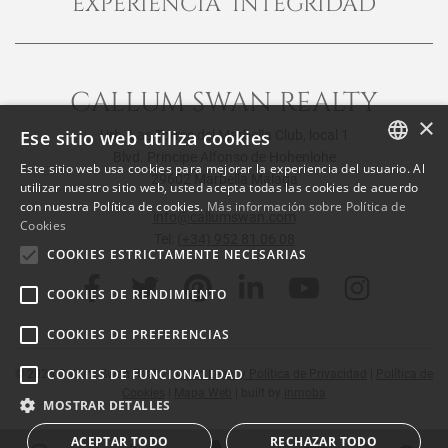
EXPERIENCIA INTEGRIDAD
CALLUM SWAN REALTY
×
Ese sitio web utiliza cookies
Urb. Las Torres del Marbella Club, local 1
Blvd. Principe Alfonso de Hohenlohe
Este sitio web usa cookies para mejorar la experiencia del usuario. Al
29602 Marbella Málaga
ENGLISH
utilizar nuestro sitio web, usted acepta todas las cookies de acuerdo
con nuestra Política de cookies.
Más información sobre Política de
SPANISH
info@callumswan.com
Cookies
Tel:
(+34) 952 81 06 08
FRENCH
COOKIES ESTRICTAMENTE NECESARIAS
COOKIES DE RENDIMIENTO
COOKIES DE PREFERENCIAS
COOKIES DE FUNCIONALIDAD
© 2026
Callum Swan Realty
|
Aviso Legal y Política de Privacidad
|
Política de
Cookies
|
Mapa Web
| built by
inmoba
MOSTRAR DETALLES
ACEPTAR TODO
RECHAZAR TODO