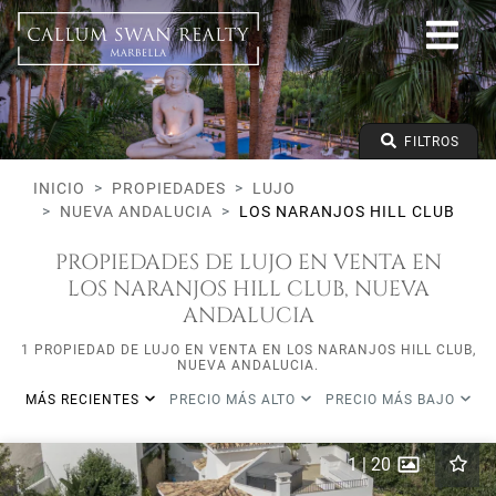
Lujo
Nueva Andalucia
Los Naranjos Hill Club
Todos los tipos
Precio desde
FILTROS
Precio hasta
Dormitorios mínimos
INICIO
PROPIEDADES
LUJO
NUEVA ANDALUCIA
LOS NARANJOS HILL CLUB
PROPIEDADES DE LUJO EN VENTA EN
LOS NARANJOS HILL CLUB, NUEVA
ANDALUCIA
1 PROPIEDAD DE LUJO EN VENTA EN LOS NARANJOS HILL CLUB,
NUEVA ANDALUCIA.
MÁS RECIENTES
PRECIO MÁS ALTO
PRECIO MÁS BAJO
1
|
20