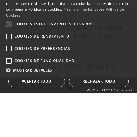
ENGLISH
utilizar nuestro sitio web, usted acepta todas las cookies de acuerdo
con nuestra Política de cookies.
Más información sobre Política de
SPANISH
Cookies
FRENCH
COOKIES ESTRICTAMENTE NECESARIAS
DISCRECIÓN CONOCIMIENTO
EXPERIENCIA INTEGRIDAD
COOKIES DE RENDIMIENTO
COOKIES DE PREFERENCIAS
COOKIES DE FUNCIONALIDAD
CALLUM SWAN REALTY
MOSTRAR DETALLES
Urb. Las Torres del Marbella Club, local 1
ACEPTAR TODO
RECHAZAR TODO
Blvd. Principe Alfonso de Hohenlohe
29602 Marbella Málaga
POWERED BY COOKIESCRIPT
info@callumswan.com
Tel:
(+34) 952 81 06 08