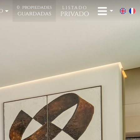
0
propiedades
LISTADO
o
PRIVADO
guardadas