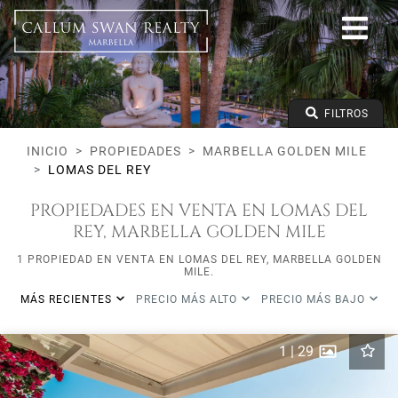
Todos los Lifestyles
Marbella Golden Mile
Lomas del Rey
Todos los tipos
Precio desde
FILTROS
Precio hasta
Dormitorios mínimos
INICIO
PROPIEDADES
MARBELLA GOLDEN MILE
LOMAS DEL REY
PROPIEDADES EN VENTA EN LOMAS DEL
REY, MARBELLA GOLDEN MILE
1 PROPIEDAD EN VENTA EN LOMAS DEL REY, MARBELLA GOLDEN
MILE.
MÁS RECIENTES
PRECIO MÁS ALTO
PRECIO MÁS BAJO
1
|
29