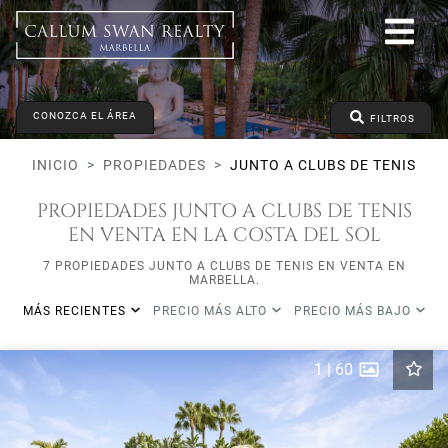
Junto a clubs de tenis
Todo Marbella
Todas las subareas
Todos los tipos
CONOZCA EL ÁREA
Precio desde
Precio hasta
Dormitorios mínimos
FILTROS
INICIO
PROPIEDADES
JUNTO A CLUBS DE TENIS
PROPIEDADES JUNTO A CLUBS DE TENIS
EN VENTA EN LA COSTA DEL SOL
7 PROPIEDADES JUNTO A CLUBS DE TENIS EN VENTA EN
MARBELLA.
MÁS RECIENTES
PRECIO MÁS ALTO
PRECIO MÁS BAJO
1
|
60