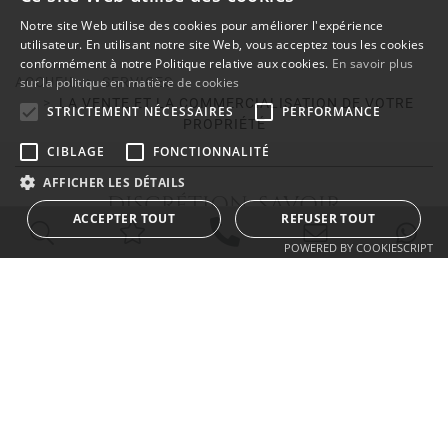
Notre site Web utilise des cookies pour améliorer l'expérience
ENGLISH
utilisateur. En utilisant notre site Web, vous acceptez tous les cookies
conformément à notre Politique relative aux cookies.
En savoir plus
SPANISH
ACCUEIL
sur la politique en matière de cookies
SERVICES
LA VENTE ET LA COMMERCIALISATION DE VOTRE
FRENCH
STRICTEMENT NÉCESSAIRES
PERFORMANCE
PROPRIÉTÉ
CIBLAGE
FONCTIONNALITÉ
AFFICHER LES DÉTAILS
DISCRÉTION SAVOIR
ACCEPTER TOUT
REFUSER TOUT
EXPÉRIENCE INTÉGRITÉ
POWERED BY COOKIESCRIPT
CALLUM SWAN REALTY
Urb. Las Torres del Marbella Club, local 1
Blvd. Principe Alfonso de Hohenlohe
29602 Marbella Málaga
info@callumswan.com