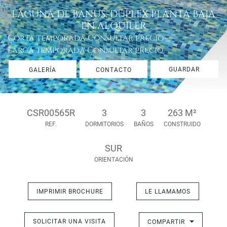
LAGUNA DE BANUS, DUPLEX PLANTA BAJA
EN ALQUILER
Corta temporada
Consultar precio
Larga temporada
Consultar precio
GUARDAR
GALERÍA
CONTACTO
CSR00565R
3
3
263 M²
REF.
DORMITORIOS
BAÑOS
CONSTRUIDO
SUR
ORIENTACIÓN
IMPRIMIR BROCHURE
LE LLAMAMOS
SOLICITAR UNA VISITA
COMPARTIR