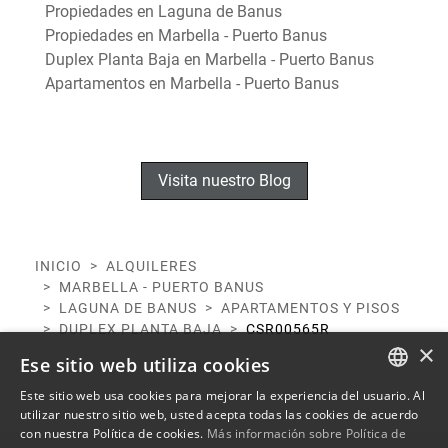
Propiedades en Laguna de Banus
Propiedades en Marbella - Puerto Banus
Duplex Planta Baja en Marbella - Puerto Banus
Apartamentos en Marbella - Puerto Banus
Visita nuestro Blog
INICIO
ALQUILERES
MARBELLA - PUERTO BANUS
LAGUNA DE BANUS
APARTAMENTOS Y PISOS
DUPLEX PLANTA BAJA
CSR00565R
×
Ese sitio web utiliza cookies
Este sitio web usa cookies para mejorar la experiencia del usuario. Al
ENGLISH
utilizar nuestro sitio web, usted acepta todas las cookies de acuerdo
con nuestra Política de cookies.
Más información sobre Política de
SPANISH