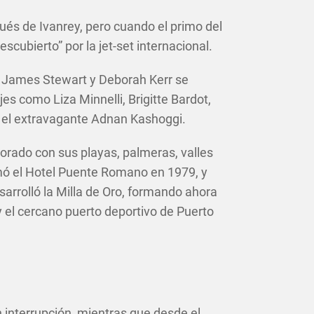
és de Ivanrey, pero cuando el primo del
escubierto” por la jet-set internacional.
, James Stewart y Deborah Kerr se
s como Liza Minnelli, Brigitte Bardot,
 el extravagante Adnan Kashoggi.
lorado con sus playas, palmeras, valles
sumó el Hotel Puente Romano en 1979, y
arrolló la Milla de Oro, formando ahora
 el cercano puerto deportivo de Puerto
n interrupción, mientras que desde el