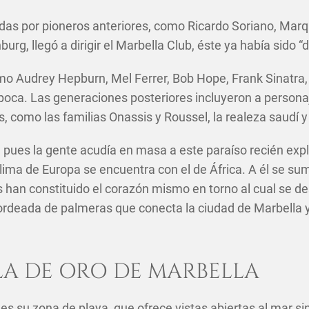
as por pioneros anteriores, como Ricardo Soriano, Marqu
rg, llegó a dirigir el Marbella Club, éste ya había sido “d
mo Audrey Hepburn, Mel Ferrer, Bob Hope, Frank Sinatra
poca. Las generaciones posteriores incluyeron a personaje
como las familias Onassis y Roussel, la realeza saudí y
n, pues la gente acudía en masa a este paraíso recién exp
 clima de Europa se encuentra con el de África. A él se 
an constituido el corazón mismo en torno al cual se des
ordeada de palmeras que conecta la ciudad de Marbella y
LLA DE ORO DE MARBELLA
es su zona de playa, que ofrece vistas abiertas al mar si