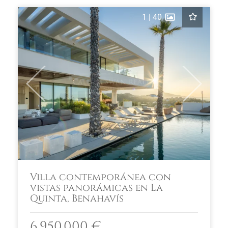
1
|
40
Previous
Next
Villa contemporánea con
vistas panorámicas en La
Quinta, Benahavís
6.950.000 €