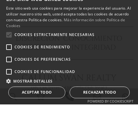
Este sitio web usa cookies para mejorar la experiencia del usuario. Al
ENGLISH
utilizar nuestro sitio web, usted acepta todas las cookies de acuerdo
con nuestra Política de cookies.
Más información sobre Política de
SPANISH
Cookies
FRENCH
COOKIES ESTRICTAMENTE NECESARIAS
DISCRECIÓN CONOCIMIENTO
EXPERIENCIA INTEGRIDAD
COOKIES DE RENDIMIENTO
COOKIES DE PREFERENCIAS
COOKIES DE FUNCIONALIDAD
CALLUM SWAN REALTY
MOSTRAR DETALLES
Urb. Las Torres del Marbella Club, local 1
ACEPTAR TODO
RECHAZAR TODO
Blvd. Principe Alfonso de Hohenlohe
29602 Marbella Málaga
POWERED BY COOKIESCRIPT
info@callumswan.com
Tel:
(+34) 952 81 06 08