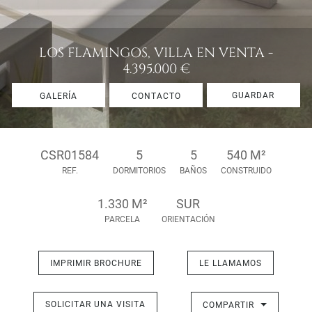
LOS FLAMINGOS, VILLA EN VENTA -
4.395.000 €
GUARDAR
GALERÍA
CONTACTO
CSR01584
5
5
540 M²
REF.
DORMITORIOS
BAÑOS
CONSTRUIDO
1.330 M²
SUR
PARCELA
ORIENTACIÓN
IMPRIMIR BROCHURE
LE LLAMAMOS
SOLICITAR UNA VISITA
COMPARTIR