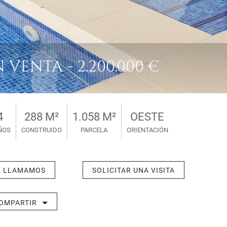
 VENTA - 2.200.000 €
4
288 M²
1.058 M²
OESTE
ÑOS
CONSTRUIDO
PARCELA
ORIENTACIÓN
E LLAMAMOS
SOLICITAR UNA VISITA
OMPARTIR