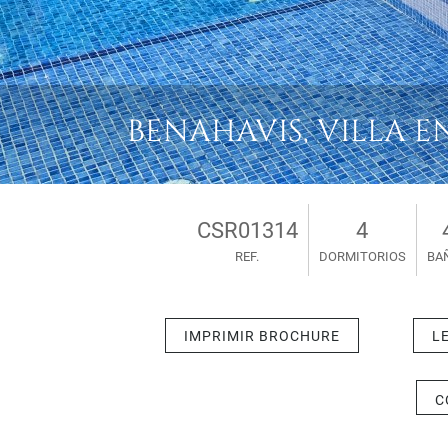
BENAHAVIS, VILLA EN
CSR01314
4
REF.
DORMITORIOS
BA
IMPRIMIR BROCHURE
L
C