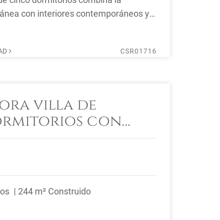
ránea con interiores contemporáneos y
icas ...
DAD
CSR01716
ra villa de
ormitorios con
mar en venta en El
 Benahavís
ños
244 m² Construido