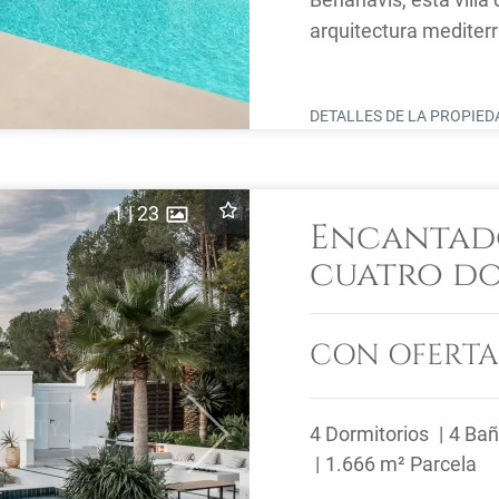
arquitectura mediter
ofrece vistas panorám
DETALLES DE LA PROPIE
1
|
23
Encantado
cuatro d
vistas al 
Madroñal,
CON OFERTA
4 Dormitorios
4 Ba
Next
1.666 m² Parcela