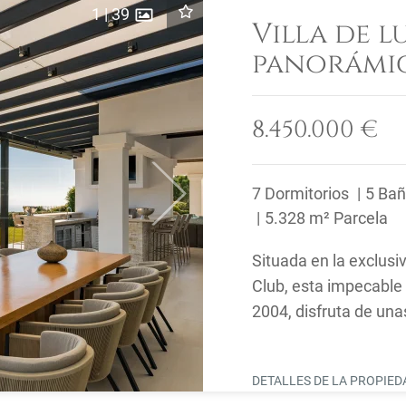
1
|
39
Villa de l
panorámic
Zagaleta,
8.450.000 €
7 Dormitorios
5 Ba
Next
5.328 m² Parcela
Situada en la exclusi
Club, esta impecable v
2004, disfruta de una
DETALLES DE LA PROPIE