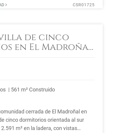
DAD
CSR01725
illa de cinco
os en El Madroñal,
ños
561 m² Construido
 comunidad cerrada de El Madroñal en
de cinco dormitorios orientada al sur
2.591 m² en la ladera, con vistas