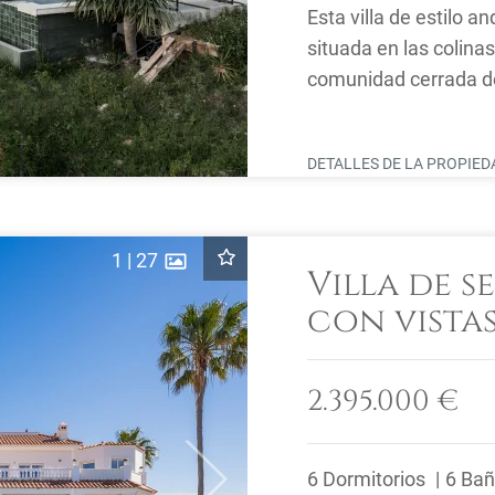
Esta villa de estilo a
situada en las colina
comunidad cerrada de
alcornoques, el entorn
DETALLES DE LA PROPIE
1
|
27
Villa de s
con vista
en La Alqu
2.395.000 €
6 Dormitorios
6 Ba
Next