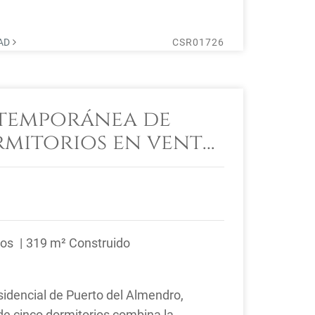
DAD
CSR01726
temporánea de
mitorios en venta
 del Almendro,
ños
319 m² Construido
sidencial de Puerto del Almendro,
 de cinco dormitorios combina la