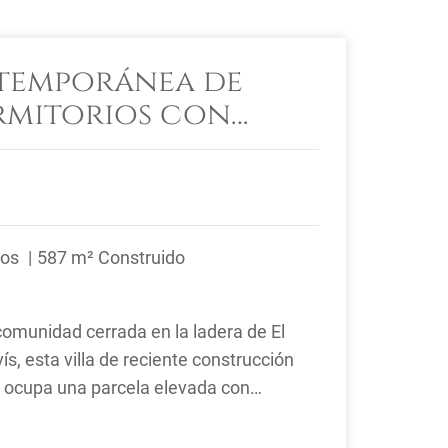
temporánea de
rmitorios con
norámicas al mar en
ñal
ños
587 m² Construido
comunidad cerrada en la ladera de El
, esta villa de reciente construcción
s ocupa una parcela elevada con
e ...