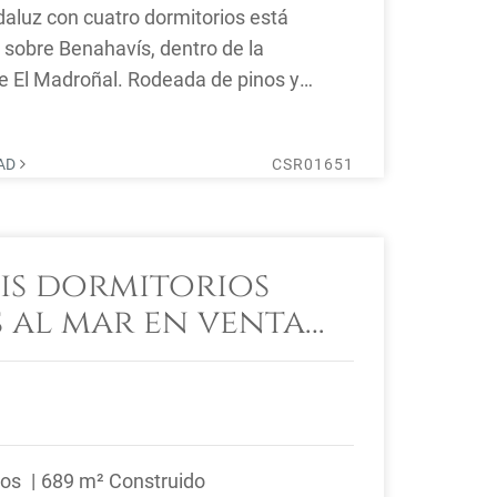
ndaluz con cuatro dormitorios está
s sobre Benahavís, dentro de la
 El Madroñal. Rodeada de pinos y
o ofrece ...
DAD
CSR01651
eis dormitorios
s al mar en venta
ería, Benahavís
ños
689 m² Construido