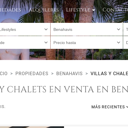
iedades
Alquileres
Lifestyle
Contact
Lifestyles
Benahavis
sde
Precio hasta
ICIO
PROPIEDADES
BENAHAVIS
VILLAS Y CHAL
 Y CHALETS EN VENTA EN BE
IS.
MÁS RECIENTES