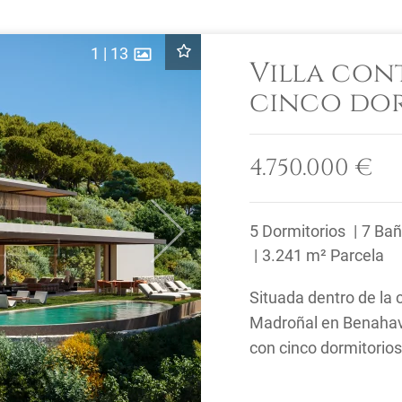
1
|
13
Villa con
cinco do
vistas pa
El Madro
4.750.000 €
5 Dormitorios
7 Ba
Next
3.241 m² Parcela
Situada dentro de la 
Madroñal en Benahavís
con cinco dormitorio
orientación sur y ofrec