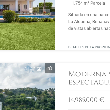
1.754 m² Parcela
Situada en una parce
La Alquería, Benahavís
de vistas abiertas ha
Concha. ...
DETALLES DE LA PROPIE
1
|
47
Moderna v
espectacul
abiertas
14.985.000 €