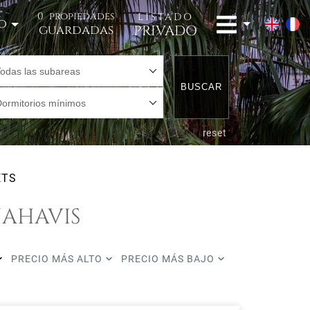
0
propiedades
LISTADO
o
PRIVADO
guardadas
Todas las subareas
BUSCAR
Dormitorios mínimos
reset
ETS
NAHAVIS
PRECIO MÁS ALTO
PRECIO MÁS BAJO