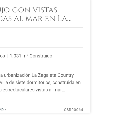
ujo con vistas
as al mar en La
 Marbella
ños
1.031 m² Construido
va urbanización La Zagaleta Country
illa de siete dormitorios, construida en
s espectaculares vistas al mar
Mediterráneo. La Zagaleta ...
DAD
CSR00064