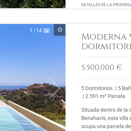
DETALLES DE LA PROPIE
1
|
14
Moderna v
dormitori
Benahavís
5.500.000 €
5 Dormitorios
5 Ba
Next
2.591 m² Parcela
Situada dentro de la
Benahavís, esta villa 
ocupa una parcela de 