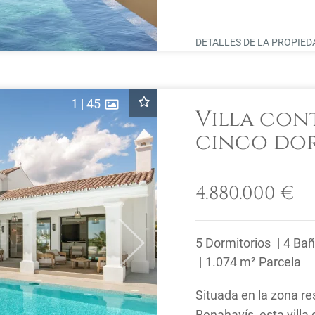
abiertas hacia las ...
DETALLES DE LA PROPIE
1
|
45
Villa con
cinco dor
en Puerto
Benahavís
4.880.000 €
5 Dormitorios
4 Ba
Next
1.074 m² Parcela
Situada en la zona re
Benahavís, esta villa