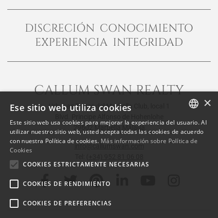
DISCRECIÓN CONOCIMIENTO
EXPERIENCIA INTEGRIDAD
CALLUM SWAN REALTY
×
Ese sitio web utiliza cookies
Urb. Las Torres del Marbella Club, local 1
Blvd. Principe Alfonso de Hohenlohe
Este sitio web usa cookies para mejorar la experiencia del usuario. Al
29602 Marbella Málaga
ENGLISH
utilizar nuestro sitio web, usted acepta todas las cookies de acuerdo
con nuestra Política de cookies.
Más información sobre Política de
SPANISH
info@callumswan.com
Cookies
Tel:
(+34) 952 81 06 08
FRENCH
COOKIES ESTRICTAMENTE NECESARIAS
COOKIES DE RENDIMIENTO
COOKIES DE PREFERENCIAS