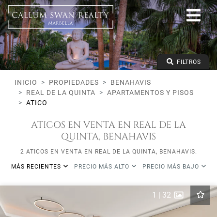
Todos los Lifestyles
Benahavis
Real de La Quinta
Todos los tipos
Precio desde
FILTROS
Precio hasta
Dormitorios mínimos
INICIO
PROPIEDADES
BENAHAVIS
REAL DE LA QUINTA
APARTAMENTOS Y PISOS
ATICO
ATICOS EN VENTA EN REAL DE LA
QUINTA, BENAHAVIS
2 ATICOS EN VENTA EN REAL DE LA QUINTA, BENAHAVIS.
MÁS RECIENTES
PRECIO MÁS ALTO
PRECIO MÁS BAJO
1
|
32