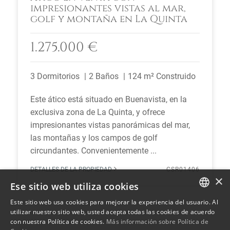
impresionantes vistas al mar,
golf y montaña en La Quinta
1.275.000 €
3 Dormitorios
2 Baños
124 m² Construido
Este ático está situado en Buenavista, en la
exclusiva zona de La Quinta, y ofrece
impresionantes vistas panorámicas del mar,
las montañas y los campos de golf
circundantes. Convenientemente ...
DETALLES DE LA PROPIEDAD
CSR01406
×
Ese sitio web utiliza cookies
Este sitio web usa cookies para mejorar la experiencia del usuario. Al
ENGLISH
utilizar nuestro sitio web, usted acepta todas las cookies de acuerdo
con nuestra Política de cookies.
Más información sobre Política de
SPANISH