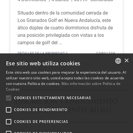
Situado dentro de la comunidad cerrada de
Los Granados Golf en Nueva Andalucía, este
ático dúplex de cuatro dormitorios disfruta de
una posición privilegiada con vistas a los
campos de golf del ...
DETALLES DE LA PROPIEDAD
CSR01708
×
Ese sitio web utiliza cookies
Este sitio web usa cookies para mejorar la experiencia del usuario. Al
ENGLISH
utilizar nuestro sitio web, usted acepta todas las cookies de acuerdo
con nuestra Política de cookies.
Más información sobre Política de
SPANISH
Cookies
FRENCH
COOKIES ESTRICTAMENTE NECESARIAS
DISCRECIÓN CONOCIMIENTO
EXPERIENCIA INTEGRIDAD
COOKIES DE RENDIMIENTO
COOKIES DE PREFERENCIAS