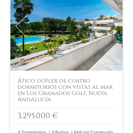
Previous
Next
Ático dúplex de cuatro
dormitorios con vistas al mar
en Los Granados Golf, Nueva
Andalucía
3.295.000 €
4 Dormitorios
4 Baños
669 m² Construido