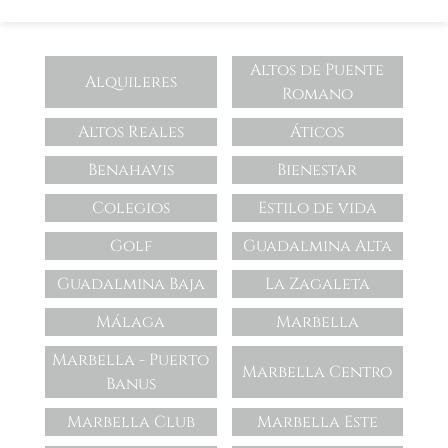
Altos de Puente
Alquileres
Romano
Altos Reales
Áticos
Benahavis
Bienestar
Colegios
Estilo de vida
Golf
Guadalmina Alta
Guadalmina Baja
La Zagaleta
Málaga
Marbella
Marbella - Puerto
Marbella Centro
Banus
Marbella Club
Marbella Este