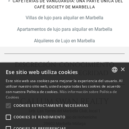
CAFETERÍAS DE VANGUARDIA: UNA PARTE ÚNICA DEL
CAFÉ SOCIETY DE MARBELLA
Villas de lujo para alquilar en Marbella
Apartamentos de lujo para alquilar en Marbella
Alquileres de Lujo en Marbella
DISCRECIÓN CONOCIMIENTO
×
Ese sitio web utiliza cookies
EXPERIENCIA INTEGRIDAD
Este sitio web usa cookies para mejorar la experiencia del usuario. Al
ENGLISH
utilizar nuestro sitio web, usted acepta todas las cookies de acuerdo
con nuestra Política de cookies.
Más información sobre Política de
SPANISH
Cookies
CALLUM SWAN REALTY
FRENCH
COOKIES ESTRICTAMENTE NECESARIAS
Urb. Las Torres del Marbella Club, local 1
COOKIES DE RENDIMIENTO
Blvd. Principe Alfonso de Hohenlohe
29602 Marbella Málaga
COOKIES DE PREFERENCIAS