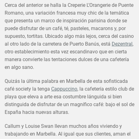
Cerca del anterior se halla la Creperie L’Orangerie de Puente
Romano, una variación francesa muy chic de la temática
que presenta un marco de inspiración parisina donde se
puede disfrutar de un café, té, pasteles, macarons y, por
supuesto, tortitas. Ubicado algo más lejos, cerca del casino
al otro lado de la carretera de Puerto Banús, está
Dezentral
,
otro establecimiento esta vez escandinavo que en cierta
manera convierte las tentaciones dulces de una cafetería
en algo sano.
×
COMPARTIR ESTE ARTÍCULO
Quizás la última palabra en Marbella de esta sofisticada
EN
café society la tenga
Cappuccino
, la cafetería estilo club de
playa que eleva a arte esa costumbre lánguida si bien
distinguida de disfrutar de un magnífico café: bajo el sol de
España hacia nuevas alturas.
Callum y Louise Swan llevan muchos años viviendo y
trabajando en Marbella. Al igual que sus clientes, aman el