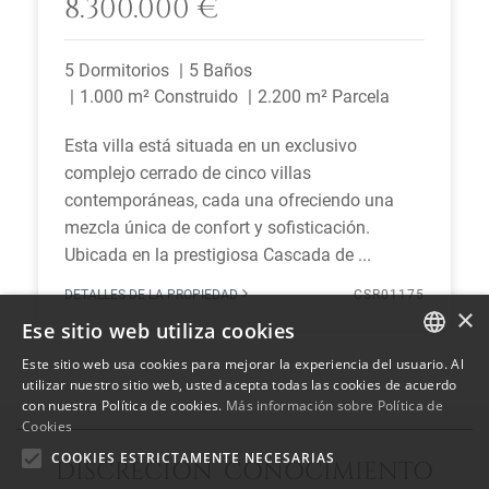
8.300.000 €
5 Dormitorios
5 Baños
1.000 m² Construido
2.200 m² Parcela
Esta villa está situada en un exclusivo
complejo cerrado de cinco villas
contemporáneas, cada una ofreciendo una
mezcla única de confort y sofisticación.
Ubicada en la prestigiosa Cascada de ...
DETALLES DE LA PROPIEDAD
CSR01175
×
Ese sitio web utiliza cookies
Este sitio web usa cookies para mejorar la experiencia del usuario. Al
ENGLISH
utilizar nuestro sitio web, usted acepta todas las cookies de acuerdo
con nuestra Política de cookies.
Más información sobre Política de
SPANISH
Cookies
FRENCH
COOKIES ESTRICTAMENTE NECESARIAS
DISCRECIÓN CONOCIMIENTO