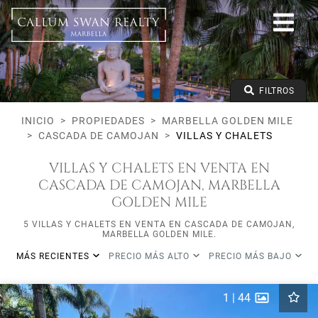
Todos los Lifestyles
Marbella Golden Mile
Cascada de Camojan
Villas y Chalets
Precio desde
FILTROS
Precio hasta
Dormitorios mínimos
INICIO
PROPIEDADES
MARBELLA GOLDEN MILE
CASCADA DE CAMOJAN
VILLAS Y CHALETS
VILLAS Y CHALETS EN VENTA EN
CASCADA DE CAMOJAN, MARBELLA
GOLDEN MILE
5 VILLAS Y CHALETS EN VENTA EN CASCADA DE CAMOJAN,
MARBELLA GOLDEN MILE.
MÁS RECIENTES
PRECIO MÁS ALTO
PRECIO MÁS BAJO
1
|
44