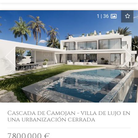
1
|
36
Previous
Next
Cascada de Camojan - villa de lujo en
una urbanización cerrada
7.800.000 €