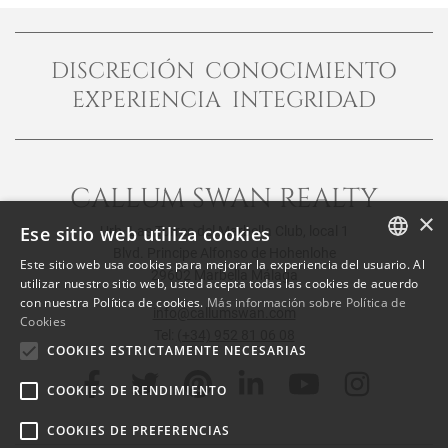
DISCRECIÓN CONOCIMIENTO
EXPERIENCIA INTEGRIDAD
CALLUM SWAN REALTY
×
Ese sitio web utiliza cookies
Urb. Las Torres del Marbella Club, local 1
Blvd. Principe Alfonso de Hohenlohe
Este sitio web usa cookies para mejorar la experiencia del usuario. Al
29602 Marbella Málaga
ENGLISH
utilizar nuestro sitio web, usted acepta todas las cookies de acuerdo
con nuestra Política de cookies.
Más información sobre Política de
SPANISH
info@callumswan.com
Cookies
Tel:
(+34) 952 81 06 08
FRENCH
COOKIES ESTRICTAMENTE NECESARIAS
COOKIES DE RENDIMIENTO
COOKIES DE PREFERENCIAS