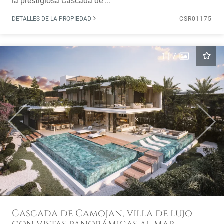
la prestigiosa Cascada de ...
DETALLES DE LA PROPIEDAD
CSR01175
1
|
7
Previous
Next
Cascada de Camojan, villa de lujo