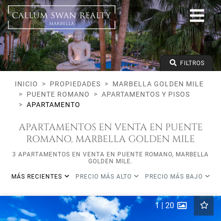
Todos los Lifestyles
Marbella Golden Mile
Puente Romano
Todos los tipos
Precio desde
FILTROS
Precio hasta
Dormitorios mínimos
INICIO
PROPIEDADES
MARBELLA GOLDEN MILE
PUENTE ROMANO
APARTAMENTOS Y PISOS
APARTAMENTO
APARTAMENTOS EN VENTA EN PUENTE
ROMANO, MARBELLA GOLDEN MILE
3 APARTAMENTOS EN VENTA EN PUENTE ROMANO, MARBELLA
GOLDEN MILE.
MÁS RECIENTES
PRECIO MÁS ALTO
PRECIO MÁS BAJO
1
|
20