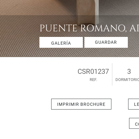
PUENTE ROMANO, APA
GUARDAR
GALERÍA
CSR01237
3
REF.
DORMITORI
IMPRIMIR BROCHURE
L
C