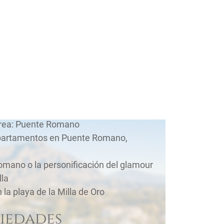
zca el área
área: Puente Romano
apartamentos en Puente Romano,
mano o la personificación del glamour
la
 la playa de la Milla de Oro
iedades