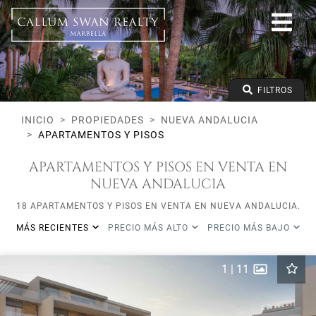
Todos los Lifestyles
Nueva Andalucia
Todas las subareas
Apartamentos y Pisos
Precio desde
FILTROS
Precio hasta
Dormitorios mínimos
INICIO
PROPIEDADES
NUEVA ANDALUCIA
APARTAMENTOS Y PISOS
APARTAMENTOS Y PISOS EN VENTA EN
NUEVA ANDALUCIA
18 APARTAMENTOS Y PISOS EN VENTA EN NUEVA ANDALUCIA.
MÁS RECIENTES
PRECIO MÁS ALTO
PRECIO MÁS BAJO
1
|
11