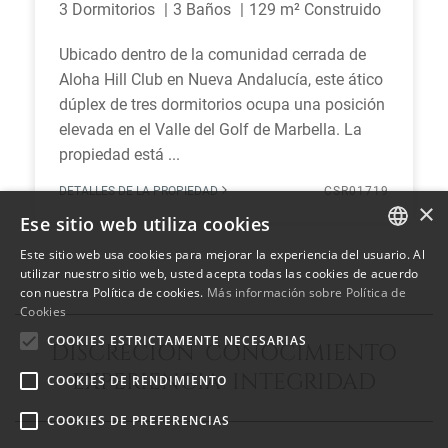
3 Dormitorios
3 Baños
129 m² Construido
Ubicado dentro de la comunidad cerrada de
Aloha Hill Club en Nueva Andalucía, este ático
dúplex de tres dormitorios ocupa una posición
elevada en el Valle del Golf de Marbella. La
propiedad está ...
DETALLES DE LA PROPIEDAD
CSR01719
×
Ese sitio web utiliza cookies
Este sitio web usa cookies para mejorar la experiencia del usuario. Al
ENGLISH
utilizar nuestro sitio web, usted acepta todas las cookies de acuerdo
con nuestra Política de cookies.
Más información sobre Política de
SPANISH
Cookies
FRENCH
COOKIES ESTRICTAMENTE NECESARIAS
DISCRECIÓN CONOCIMIENTO
EXPERIENCIA INTEGRIDAD
COOKIES DE RENDIMIENTO
COOKIES DE PREFERENCIAS