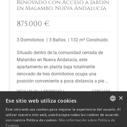
Renovado con Acceso a Jardín
en Malambo, Nueva Andalucía
875.000 €
3 Dormitorios
3 Baños
132 m² Construido
Situado dentro de la comunidad cerrada de
Malambo en Nueva Andalucía, este
apartamento en planta baja totalmente
renovado de tres dormitorios ocupa una
posición conveniente a poca distancia a pie ...
DETALLES DE LA PROPIEDAD
CSR01698
×
Ese sitio web utiliza cookies
Este sitio web usa cookies para mejorar la experiencia del usuario. Al
ENGLISH
utilizar nuestro sitio web, usted acepta todas las cookies de acuerdo
con nuestra Política de cookies.
Más información sobre Política de
SPANISH
Cookies