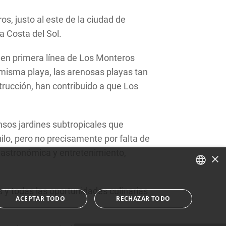
s, justo al este de la ciudad de
a Costa del Sol.
s en primera línea de Los Monteros
 misma playa, las arenosas playas tan
strucción, han contribuido a que Los
ensos jardines subtropicales que
ilo, pero no precisamente por falta de
gastronómica y entretenimiento,
×
ENGLISH
 y todas las oportunidades culinarias
ACEPTAR TODO
RECHAZAR TODO
SPANISH
FRENCH