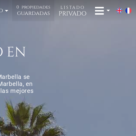
0
propiedades
LISTADO
o
PRIVADO
guardadas
O EN
Marbella se
Marbella, en
 las mejores