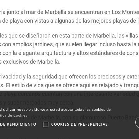
ía junto al mar de Marbella se encuentran en Los Montero
 de playa con vistas a algunas de las mejores playas de l
s que se diseñaron en esta parte de Marbella, las villa
con amplios jardines, que suelen llegar incluso hasta la
to con la elegante arquitectura y altos estándares de con
 exclusivos de Marbella.
privacidad y la seguridad que ofrecen los preciosos y ext
 El estilo de vida que se ofrece aquí es relajado y tranqu
 de playa cercanos cuentan con una interesante variedad 
as y supermercados muy cerca.
l utilizar nuestro sitio web, usted acepta todas las cookies de
tica de Cookies
ega al centro de Marbella, con su glamuroso Puerto Banús
 DE RENDIMIENTO
COOKIES DE PREFERENCIAS
tos más.