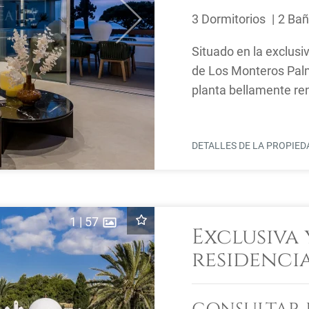
3 Dormitorios
2 Ba
Next
Situado en la exclusi
de Los Monteros Pal
planta bellamente ren
entre comodidad y una
DETALLES DE LA PROPIE
1
|
57
Exclusiva
residenci
playa en 