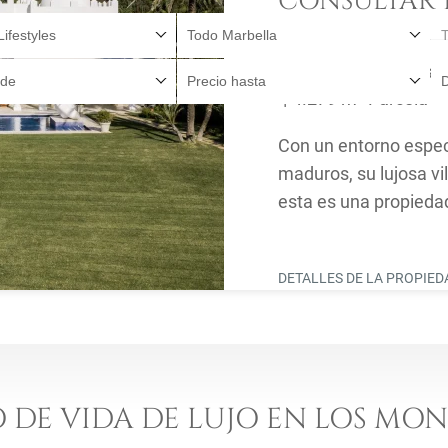
CONSULTAR 
Lifestyles
Todo Marbella
5 Dormitorios
6 Ba
Next
sde
Precio hasta
4.279 m² Parcela
Con un entorno espect
maduros, su lujosa vil
esta es una propieda
Hay muchas villas ...
DETALLES DE LA PROPIE
O DE VIDA DE LUJO EN LOS MO