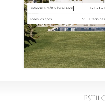
Todos los 
Previous
Todos los tipos
Precio de
ESTIL