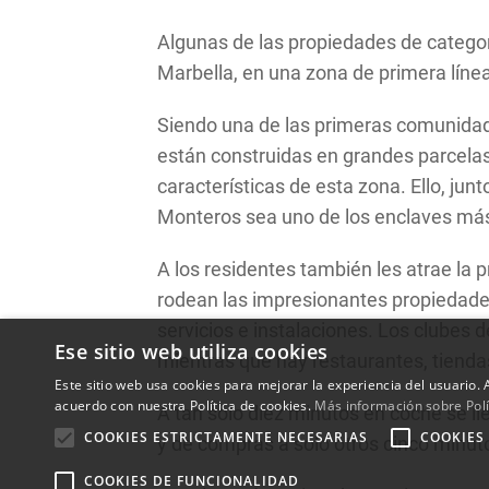
Algunas de las propiedades de categor
Marbella, en una zona de primera línea
Siendo una de las primeras comunidade
están construidas en grandes parcelas 
características de esta zona. Ello, jun
Monteros sea uno de los enclaves más
A los residentes también les atrae la 
rodean las impresionantes propiedades.
servicios e instalaciones. Los clubes
Ese sitio web utiliza cookies
mientras que hay restaurantes, tiend
Este sitio web usa cookies para mejorar la experiencia del usuario. A
acuerdo con nuestra Política de cookies.
Más información sobre Polí
A tan sólo diez minutos en coche se ll
COOKIES ESTRICTAMENTE NECESARIAS
COOKIES
y de compras a sólo otros cinco minu
COOKIES DE FUNCIONALIDAD