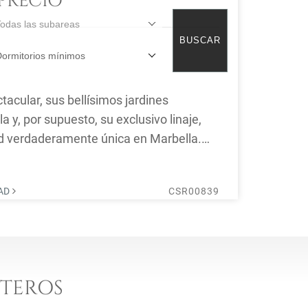
PRECIO
Todas las subareas
BUSCAR
ños
866 m² Construido
Dormitorios mínimos
reset
acular, sus bellísimos jardines
la y, por supuesto, su exclusivo linaje,
d verdaderamente única en Marbella.
DAD
CSR00839
NTEROS