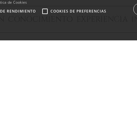
tica de Cookies
 DE RENDIMIENTO
COOKIES DE PREFERENCIAS
ÓN CONOCIMIENTO EXPERIENCIA I
CALLUM SWAN REALTY
Urb. Las Torres del Marbella Club, local 1
Blvd. Principe Alfonso de Hohenlohe
29602 Marbella Málaga
info@callumswan.com
Tel:
(+34) 952 81 06 08